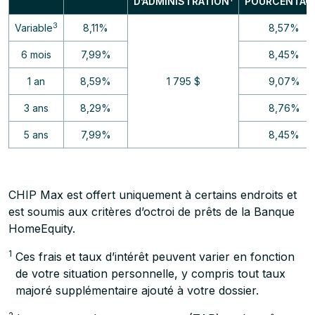
D’ADMINISTRATION
POURCENTAG
3
Variable
8,11
%
8,57
%
6 mois
7,99
%
8,45
%
1 an
8,59
%
1 795
$
9,07
%
3 ans
8,29
%
8,76
%
5 ans
7,99
%
8,45
%
CHIP Max est offert uniquement à certains endroits et
est soumis aux critères d’octroi de prêts de la Banque
HomeEquity.
1
Ces frais et taux d’intérêt peuvent varier en fonction
de votre situation personnelle, y compris tout taux
majoré supplémentaire ajouté à votre dossier.