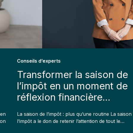
’experts
Stratégies 
former la saison de
Quatr
ôt en un moment de
clien
xion financière
propo
rtant
e l’impôt : plus qu’une routine La saison de
La retraite
e don de retenir l’attention de tout le…
symbolisant
soutenu e