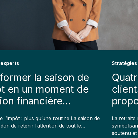
’experts
Stratégies 
former la saison de
Quatr
ôt en un moment de
clien
xion financière
propo
rtant
e l’impôt : plus qu’une routine La saison de
La retraite
e don de retenir l’attention de tout le…
symbolisant
soutenu e